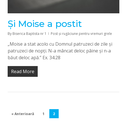
Și Moise a postit
By
Biserica Baptista nr 1
Post și rugăciune pentru vremuri grele
„Moise a stat acolo cu Domnul patruzeci de zile și
patruzeci de nopți. N-a mâncat deloc pâine și n-a
băut deloc apă.” Ex. 34:28
Read More
« Anterioară
1
2