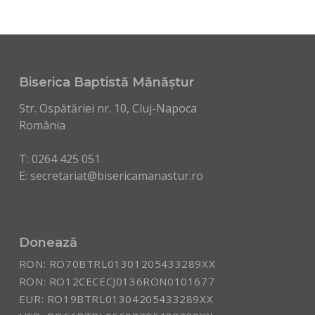
Biserica Baptistă Mănăștur
Str. Ospătăriei nr. 10, Cluj-Napoca
România
T:
0264 425 051
E:
secretariat@bisericamanastur.ro
Donează
RON: RO70BTRL01301205433289XX
RON: RO12CECECJ0136RON0101677
EUR: RO19BTRL01304205433289XX