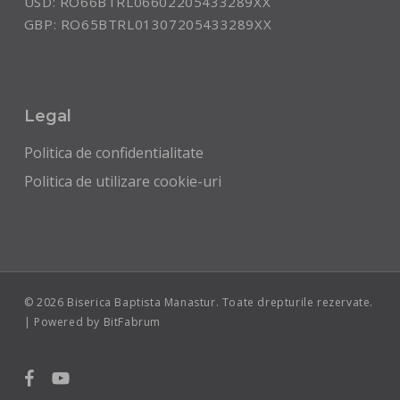
USD: RO66BTRL06602205433289XX
GBP: RO65BTRL01307205433289XX
Legal
Politica de confidentialitate
Politica de utilizare cookie-uri
© 2026 Biserica Baptista Manastur. Toate drepturile rezervate.
| Powered by BitFabrum
facebook
youtube