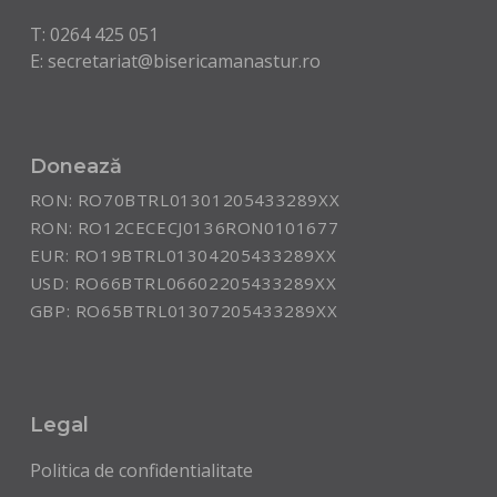
T:
0264 425 051
E:
secretariat@bisericamanastur.ro
Donează
RON: RO70BTRL01301205433289XX
RON: RO12CECECJ0136RON0101677
EUR: RO19BTRL01304205433289XX
USD: RO66BTRL06602205433289XX
GBP: RO65BTRL01307205433289XX
Legal
Politica de confidentialitate