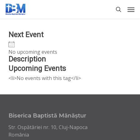
Skip
Men
to
search
main
content
Next Event
No upcoming events
Description
Upcoming Events
<li>No events with this tag</li>
Biserica Baptistă Mănăștur
Str. Ospătăriei nr. 10, Cluj-Napoca
România