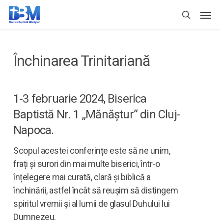
Skip
Men
to
search
main
content
Închinarea Trinitariană
1-3 februarie 2024, Biserica
Baptistă Nr. 1 „Mănăștur” din Cluj-
Napoca.
Scopul acestei conferințe este să ne unim,
frați și surori din mai multe biserici, într-o
înțelegere mai curată, clară și biblică a
închinării, astfel încât să reușim să distingem
spiritul vremii și al lumii de glasul Duhului lui
Dumnezeu.