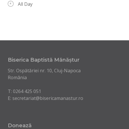
All Day
Biserica Baptistă Mănăștur
Str. Ospătăriei nr. 10, Cluj-Napoca
România
T:
0264 425 051
E:
secretariat@bisericamanastur.ro
Donează